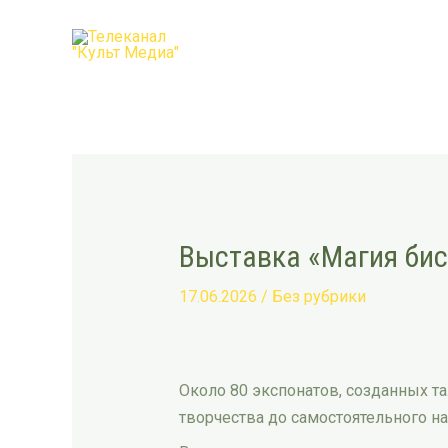
Перейти
Post
к
navigation
содержимому
Выставка «Магия би
17.06.2026
/
Без рубрики
Около 80 экспонатов, созданных 
творчества до самостоятельного н