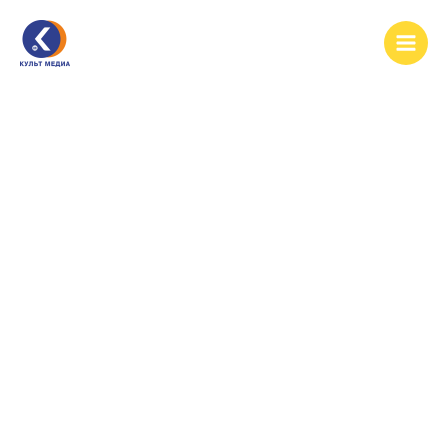
Перейти
Main
к
Men
содержимому
В Астрахани есть что посмотреть​