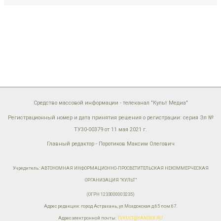
Средство массовой информации - телеканал "Культ Медиа"
Регистрационный номер и дата принятия решения о регистрации: серия Эл №
ТУ30-00379 от 11 мая 2021 г.
Главный редактор - Поротиков Максим Олегович
Учредитель: АВТОНОМНАЯ ИНФОРМАЦИОННО-ПРОСВЕТИТЕЛЬСКАЯ НЕКОММЕРЧЕСКАЯ
ОРГАНИЗАЦИЯ "КУЛЬТ"
(ОГРН 1233000003235)
Адрес редакции: город Астрахань, ул.Моздокская д.65 пом.67.
Адрес электронной почты:
TVKULT@YANDEX.RU