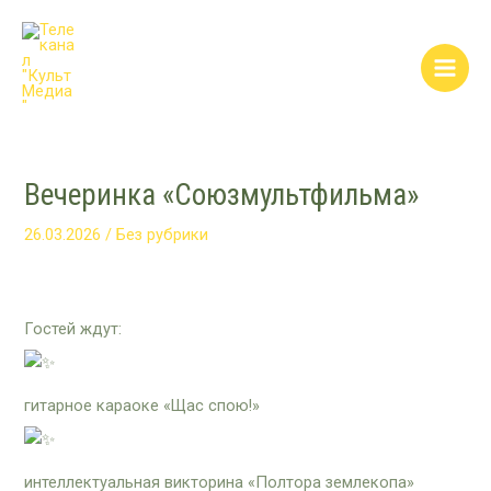
Перейти
Post
Main
к
navigation
Men
содержимому
Вечеринка «Союзмультфильма»
26.03.2026
/
Без рубрики
Гостей ждут:
гитарное караоке «Щас спою!»
интеллектуальная викторина «Полтора землекопа»