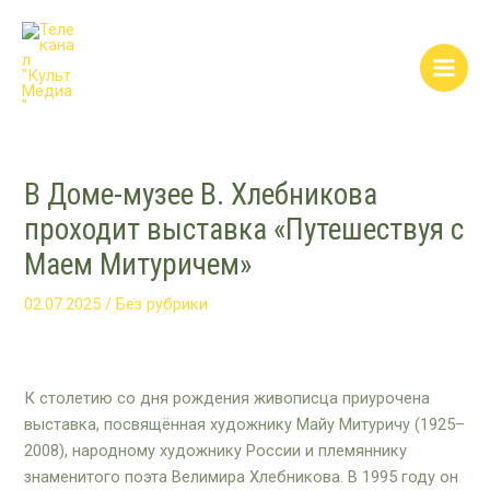
Перейти
Post
Main
к
navigation
Men
содержимому
В Доме-музее В. Хлебникова
проходит выставка «Путешествуя с
Маем Митуричем»
02.07.2025
/
Без рубрики
К столетию со дня рождения живописца приурочена
выставка, посвящённая художнику Майу Митуричу (1925–
2008), народному художнику России и племяннику
знаменитого поэта Велимира Хлебникова. В 1995 году он