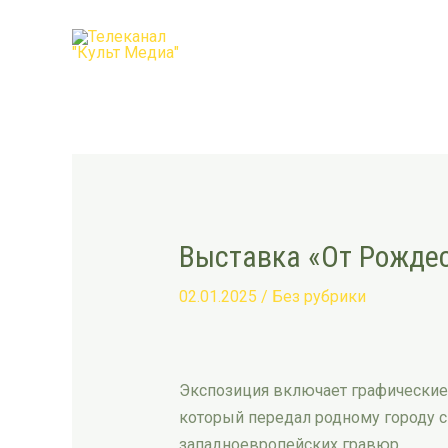
Перейти
Post
к
navigation
содержимому
Выставка «От Рождес
02.01.2025
/
Без рубрики
Экспозиция включает графические 
который передал родному городу с
западноевропейских гравюр.