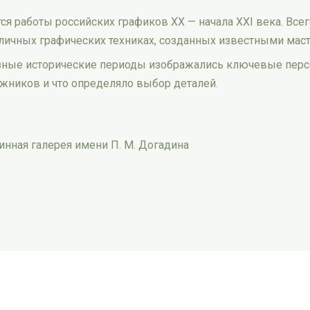
я работы российских графиков XX — начала XXI века. Все
ичных графических техниках, созданных известными маст
разные исторические периоды изображались ключевые пер
жников и что определяло выбор деталей.
инная галерея имени П. М. Догадина