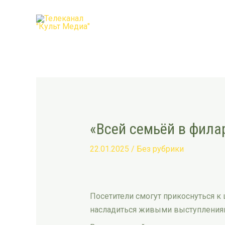
Перейти
Post
к
navigation
содержимому
«Всей семьёй в фила
22.01.2025
/
Без рубрики
Посетители смогут прикоснуться к
насладиться живыми выступлениям