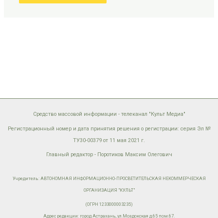
Средство массовой информации - телеканал "Культ Медиа"
Регистрационный номер и дата принятия решения о регистрации: серия Эл №
ТУ30-00379 от 11 мая 2021 г.
Главный редактор - Поротиков Максим Олегович
Учредитель: АВТОНОМНАЯ ИНФОРМАЦИОННО-ПРОСВЕТИТЕЛЬСКАЯ НЕКОММЕРЧЕСКАЯ
ОРГАНИЗАЦИЯ "КУЛЬТ"
(ОГРН 1233000003235)
Адрес редакции: город Астрахань, ул.Моздокская д.65 пом.67.