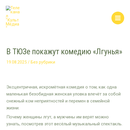
Перейти
Post
Main
к
navigation
Men
содержимому
В ТЮЗе покажут комедию «Лгунья»
19.08.2025
/
Без рубрики
Эксцентричная, искромётная комедия о том, как одна
маленькая безобидная женская уловка влечёт за собой
снежный ком неприятностей и перемен в семейной
жизни.
Почему женщины лгут, а мужчины им верят можно
узнать, посмотрев этот весёлый музыкальный спектакль.