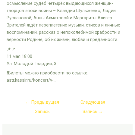
осмысление судеб четырёх выдающихся женщин-
творцов эпохи войны – Клавдии Шульженко, Лидии
Руслановой, Анны Ахматовой и Маргариты Алигер.
Зрителей ждёт переплетение музыки, стихов и личных
воспоминаний, рассказ о непоколебимой храбрости и
верности Родине, об их жизни, любви и преданности.
📌📌
11 мая 18:00
Ул. Молодой Гвардии, 3
❗️Билеты можно приобрести по ссылке:
astr.kassir.ru/koncert/v-…
←
Предыдущая
Следующая
Запись
Запись
→