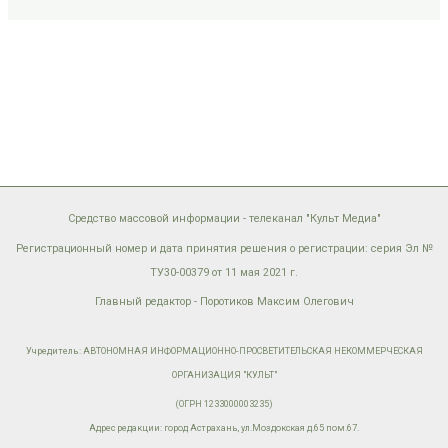
Средство массовой информации - телеканал "Культ Медиа"
Регистрационный номер и дата принятия решения о регистрации: серия Эл №
ТУ30-00379 от 11 мая 2021 г.
Главный редактор - Поротиков Максим Олегович
Учредитель: АВТОНОМНАЯ ИНФОРМАЦИОННО-ПРОСВЕТИТЕЛЬСКАЯ НЕКОММЕРЧЕСКАЯ
ОРГАНИЗАЦИЯ "КУЛЬТ"
(ОГРН 1233000003235)
Адрес редакции: город Астрахань, ул.Моздокская д.65 пом.67.