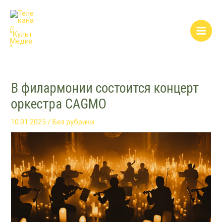
Перейти
Post
Main
к
navigation
Men
содержимому
В филармонии состоится концерт
оркестра CAGMO
10.01.2025
/
Без рубрики