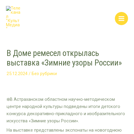
Перейти
Post
Main
к
navigation
Men
содержимому
В Доме ремесел открылась
выставка «Зимние узоры России»
25.12.2024
/
Без рубрики
❄️В Астраханском областном научно-методическом
центре народной культуры подведены итоги детского
конкурса декоративно-прикладного и изобразительного
искусства «Зимние узоры России».
На выставке представлены экспонаты на новогоднюю