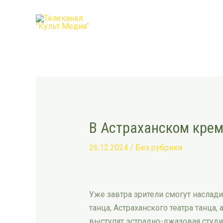
Перейти
Post
к
navigation
содержимому
В Астраханском крем
26.12.2024
/
Без рубрики
Уже завтра зрители смогут наслад
танца, Астраханского театра танца
выступят эстрадно-джазовая студия