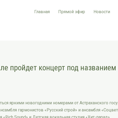
Главная
Прямой эфир
Новости
ле пройдет концерт под названием
иться яркими новогодними номерами от Астраханского госу
, ансамбля гармонистов «Русский строй» и ансамбля «Соцве
 «Rich Sound» и Детская вокальная студия «Хит-парад».