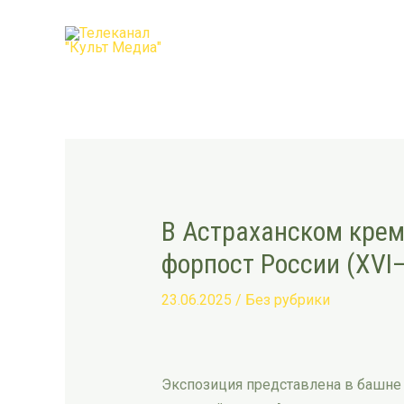
Перейти
Post
к
navigation
содержимому
В Астраханском кре
форпост России (XVI–
23.06.2025
/
Без рубрики
Экспозиция представлена в башне 