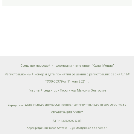
Средство массовой информации - телеканал "Культ Медиа"
Регистрационный номер и дата принятия решения о регистрации: серия Эл №
ТУ30-00379 от 11 мая 2021 г.
Главный редактор - Поротиков Максим Олегович
Учредитель: АВТОНОМНАЯ ИНФОРМАЦИОННО-ПРОСВЕТИТЕЛЬСКАЯ НЕКОММЕРЧЕСКАЯ
ОРГАНИЗАЦИЯ "КУЛЬТ"
(ОГРН 1233000003235)
Адрес редакции: город Астрахань, ул.Моздокская д.65 пом.67.