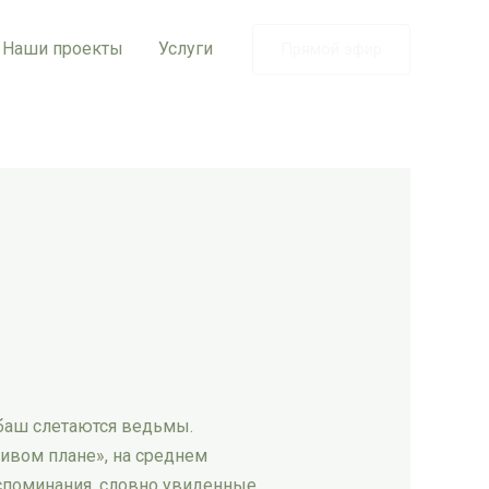
Наши проекты
Услуги
Прямой эфир
абаш слетаются ведьмы.
живом плане», на среднем
споминания, словно увиденные