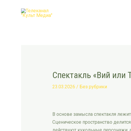
Перейти
Post
к
navigation
содержимому
Спектакль «Вий или 
23.03.2026
/
Без рубрики
В основе замысла спектакля лежит 
Сценическое пространство делится
действуют кукольные персонажи, 