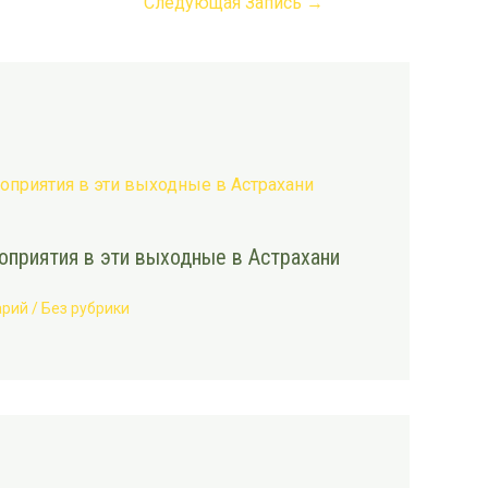
Следующая Запись
→
приятия в эти выходные в Астрахани
арий
/
Без рубрики