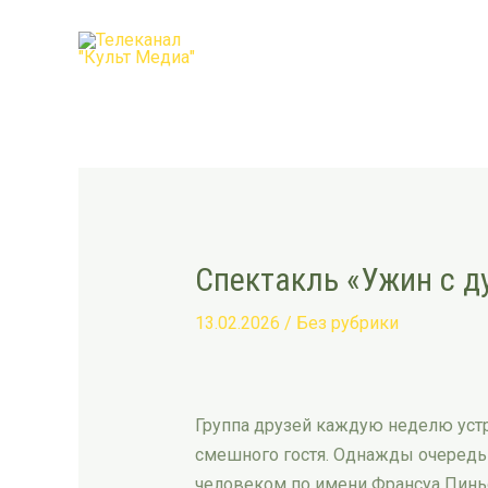
Перейти
Post
к
navigation
содержимому
Спектакль «Ужин с д
13.02.2026
/
Без рубрики
Группа друзей каждую неделю устр
смешного гостя. Однажды очередь 
человеком по имени Франсуа Пиньон