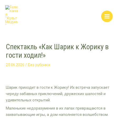
Перейти
Post
Main
к
navigation
Men
содержимому
Спектакль «Как Шарик к Жорику в
гости ходил!»
25.06.2026
/
Без рубрики
Шарик приходит в гости к Жорику! Их встреча запускает
череду забавных приключений, дружеских шалостей и
удивительных открытий.
Маленькие недоразумения в их лапах превращаются в
захватывающие игры, а дом наполняется волшебством.