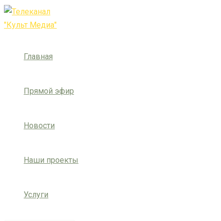
Перейти
Post
Введите
Имя*
Email*
Сайт
к
navigation
здесь...
содержимому
Главная
Прямой эфир
Новости
Наши проекты
Услуги