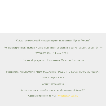
Средство массовой информации - телеканал "Культ Медиа"
Регистрационный номер и дата принятия решения о регистрации: серия Эл №
ТУ30-00379 от 11 мая 2021 г.
Главный редактор - Поротиков Максим Олегович
Учредитель: АВТОНОМНАЯ ИНФОРМАЦИОННО-ПРОСВЕТИТЕЛЬСКАЯ НЕКОММЕРЧЕСКАЯ
ОРГАНИЗАЦИЯ "КУЛЬТ"
(ОГРН 1233000003235)
Адрес редакции: город Астрахань, ул.Моздокская д.65 пом.67.
Адрес электронной почты:
TVKULT@YANDEX.RU