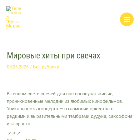
Перейти
Post
Main
к
navigation
Men
содержимому
Мировые хиты при свечах
08.06.2026
/
Без рубрики
В тёплом свете свечей для вас прозвучат живые,
проникновенные мелодии из любимых кинофильмов.
Уникальность концерта — в гармонии оркестра с
редкими и выразительными тембрами дудука, саксофона
и кларнета.
📌📌📌