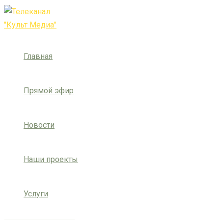
Перейти
Post
Введите
Имя*
Email*
Сайт
к
navigation
здесь...
содержимому
Главная
Прямой эфир
Новости
Наши проекты
Услуги