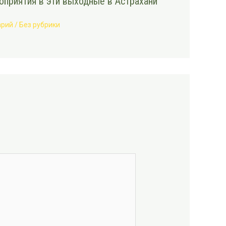
приятия в эти выходные в Астрахани
арий
/
Без рубрики