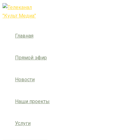
Перейти
Post
Введите
Имя*
Email*
Сайт
к
navigation
здесь...
содержимому
Главная
Прямой эфир
Новости
Наши проекты
Услуги