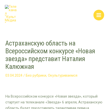
Перейти
Post
Main
к
navigation
Men
содержимому
Астраханскую область на
Всероссийском конкурсе «Новая
звезда» представит Наталия
Калюжная
03.04.2024
/
Без рубрики
,
Окультуриваемся
На Всероссийском конкурсе «Новая звезда», который
стартует на телеканале «Звезда» 6 апреля, Астраханскую
область будет представлять талантливая певица