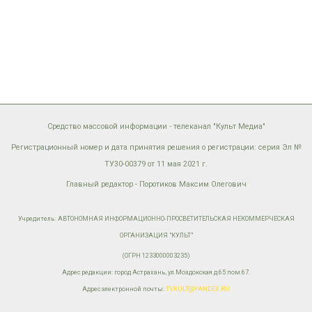
Средство массовой информации - телеканал "Культ Медиа"
Регистрационный номер и дата принятия решения о регистрации: серия Эл №
ТУ30-00379 от 11 мая 2021 г.
Главный редактор - Поротиков Максим Олегович
Учредитель: АВТОНОМНАЯ ИНФОРМАЦИОННО-ПРОСВЕТИТЕЛЬСКАЯ НЕКОММЕРЧЕСКАЯ
ОРГАНИЗАЦИЯ "КУЛЬТ"
(ОГРН 1233000003235)
Адрес редакции: город Астрахань, ул.Моздокская д.65 пом.67.
Адрес электронной почты:
TVKULT@YANDEX.RU