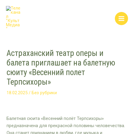
Перейти
Post
Main
к
navigation
Men
содержимому
Астраханский театр оперы и
балета приглашает на балетную
сюиту «Весенний полет
Терпсихоры»
18.02.2025
/
Без рубрики
Балетная сюита «Весенний полёт Терпсихоры»
предназначена для прекрасной половины человечества.
Она станет признанием в любви, где музыка и