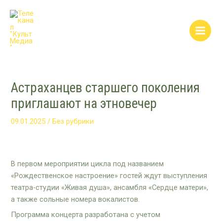
Перейти
Post
Main
к
navigation
Men
содержимому
Астраханцев старшего поколения
приглашают на этновечер
09.01.2025
/
Без рубрики
В первом мероприятии цикла под названием
«Рождественское настроение» гостей ждут выступления
театра-студии «Живая душа», ансамбля «Сердце матери»,
а также сольные номера вокалистов.
Программа концерта разработана с учетом