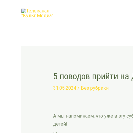
Перейти
Post
к
navigation
содержимому
5 поводов прийти на
31.05.2024
/
Без рубрики
А мы напоминаем, что уже в эту су
детей!