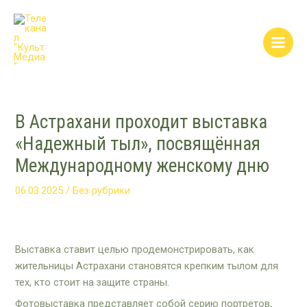
Перейти
Post
Main
к
navigation
Men
содержимому
В Астрахани проходит выставка
«Надежный тыл», посвящённая
Международному женскому дню
06.03.2025
/
Без рубрики
Выставка ставит целью продемонстрировать, как
жительницы Астрахани становятся крепким тылом для
тех, кто стоит на защите страны.
Фотовыставка представляет собой серию портретов,