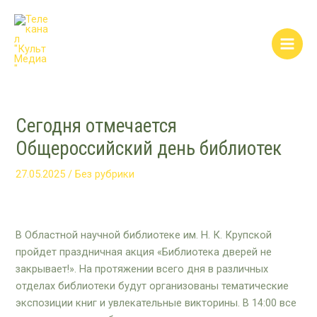
Перейти
Post
Main
к
navigation
Men
содержимому
Сегодня отмечается
Общероссийский день библиотек
27.05.2025
/
Без рубрики
В Областной научной библиотеке им. Н. К. Крупской
пройдет праздничная акция «Библиотека дверей не
закрывает!». На протяжении всего дня в различных
отделах библиотеки будут организованы тематические
экспозиции книг и увлекательные викторины. В 14:00 все