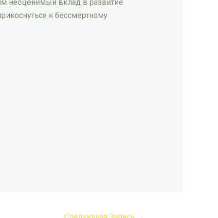
шим неоценимый вклад в развитие
 прикоснуться к бессмертному
Следующая Запись
→