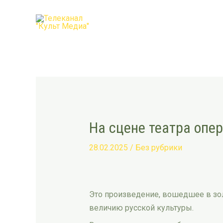
Перейти
Post
к
navigation
содержимому
На сцене театра опе
28.02.2025
/
Без рубрики
Это произведение, вошедшее в зо
величию русской культуры.