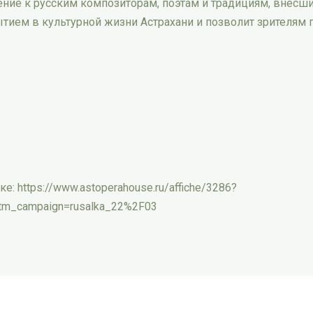
ение к русским композиторам, поэтам и традициям, внес
ытием в культурной жизни Астрахани и позволит зрителям
 https://www.astoperahouse.ru/affiche/3286?
tm_campaign=rusalka_22%2F03